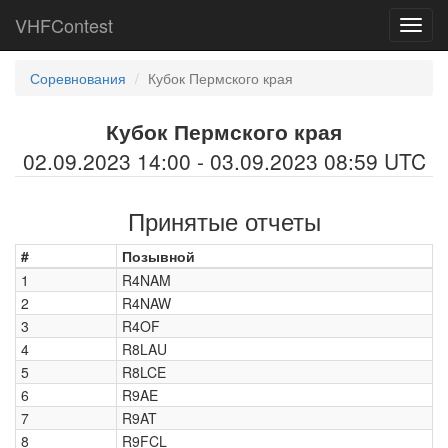
VHFContest
Toggl
navig
Соревнования
Кубок Пермского края
Кубок Пермского края
02.09.2023 14:00 - 03.09.2023 08:59 UTC
Принятые отчеты
#
Позывной
1
R4NAM
2
R4NAW
3
R4OF
4
R8LAU
5
R8LCE
6
R9AE
7
R9AT
8
R9FCL