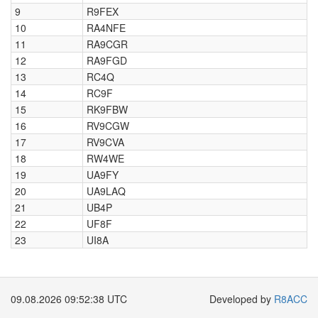
9
R9FEX
10
RA4NFE
11
RA9CGR
12
RA9FGD
13
RC4Q
14
RC9F
15
RK9FBW
16
RV9CGW
17
RV9CVA
18
RW4WE
19
UA9FY
20
UA9LAQ
21
UB4P
22
UF8F
23
UI8A
09.08.2026 09:52:38 UTC
Developed by
R8ACC