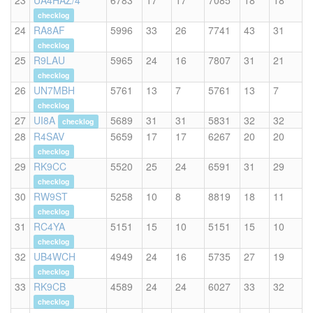
23
UA4HAZ/4
6783
17
17
7085
18
18
checklog
24
RA8AF
5996
33
26
7741
43
31
checklog
25
R9LAU
5965
24
16
7807
31
21
checklog
26
UN7MBH
5761
13
7
5761
13
7
checklog
27
UI8A
5689
31
31
5831
32
32
checklog
28
R4SAV
5659
17
17
6267
20
20
checklog
29
RK9CC
5520
25
24
6591
31
29
checklog
30
RW9ST
5258
10
8
8819
18
11
checklog
31
RC4YA
5151
15
10
5151
15
10
checklog
32
UB4WCH
4949
24
16
5735
27
19
checklog
33
RK9CB
4589
24
24
6027
33
32
checklog