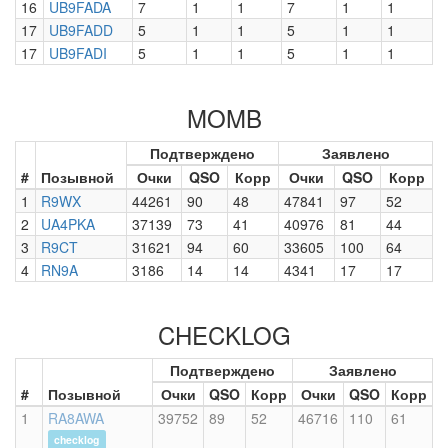
16
UB9FADA
7
1
1
7
1
1
17
UB9FADD
5
1
1
5
1
1
17
UB9FADI
5
1
1
5
1
1
MOMB
Подтверждено
Заявлено
#
Позывной
Очки
QSO
Корр
Очки
QSO
Корр
1
R9WX
44261
90
48
47841
97
52
2
UA4PKA
37139
73
41
40976
81
44
3
R9CT
31621
94
60
33605
100
64
4
RN9A
3186
14
14
4341
17
17
CHECKLOG
Подтверждено
Заявлено
#
Позывной
Очки
QSO
Корр
Очки
QSO
Корр
1
RA8AWA
39752
89
52
46716
110
61
checklog