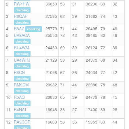
2
RW4HW
36850
58
31
38290
60
32
checklog
3
R8QAF
27535
62
39
31682
74
43
checklog
4
R8AZ
25779
71
44
29495
79
49
checklog
5
UA9ACA
25553
72
42
29485
80
46
checklog
6
RU4WM
24460
69
39
26124
72
39
checklog
7
UA4WHJ
21129
58
29
24373
68
34
checklog
8
R8CN
21098
67
36
24034
77
42
checklog
9
RM9CM
20982
71
44
22980
78
48
checklog
10
R5AQ
20880
65
39
24779
78
45
checklog
11
R4NAT
16948
38
27
17400
39
28
checklog
12
RA9CGR
16669
58
36
19353
69
44
checklog