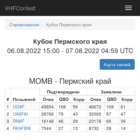
VHFContest
Toggl
navig
Соревнования
Кубок Пермского края
Кубок Пермского края
06.08.2022 15:00 - 07.08.2022 04:59 UTC
Карта связей
MOMB - Пермский край
Подтверждено
Заявлено
#
Позывной
Очки
QSO
Корр
Очки
QSO
Корр
1
UG8F
45654
106
59
46672
109
61
2
UA9FAI
28766
79
43
32065
87
47
3
RN9F
16148
46
29
23176
65
39
4
RK9FBW
7544
27
13
8732
29
14