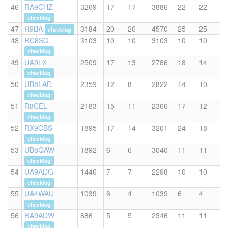
46
RA9CHZ
3269
17
17
3886
22
22
checklog
47
R9BA
3184
20
20
4570
25
25
checklog
48
RC8SC
3103
10
10
3103
10
10
checklog
49
UA9LX
2509
17
13
2786
18
14
checklog
50
UB8LAD
2359
12
8
2822
14
10
checklog
51
R8CEL
2183
15
11
2306
17
12
checklog
52
RX9CBS
1895
17
14
3201
24
18
checklog
53
UB8QAW
1892
6
6
3040
11
11
checklog
54
UA9ADG
1446
7
7
2298
10
10
checklog
55
UA4WAU
1039
6
4
1039
6
4
checklog
56
RA9ADW
886
5
5
2346
11
11
checklog