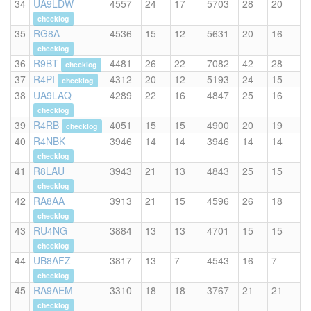
34
UA9LDW
4557
24
17
5703
28
20
checklog
35
RG8A
4536
15
12
5631
20
16
checklog
36
R9BT
4481
26
22
7082
42
28
checklog
37
R4PI
4312
20
12
5193
24
15
checklog
38
UA9LAQ
4289
22
16
4847
25
16
checklog
39
R4RB
4051
15
15
4900
20
19
checklog
40
R4NBK
3946
14
14
3946
14
14
checklog
41
R8LAU
3943
21
13
4843
25
15
checklog
42
RA8AA
3913
21
15
4596
26
18
checklog
43
RU4NG
3884
13
13
4701
15
15
checklog
44
UB8AFZ
3817
13
7
4543
16
7
checklog
45
RA9AEM
3310
18
18
3767
21
21
checklog