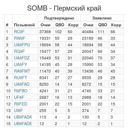
SOMB - Пермский край
Подтверждено
Заявлено
#
Позывной
Очки
QSO
Корр
Очки
QSO
Корр
1
RC9F
37368
102
60
40484
111
66
2
RW9F
19331
55
29
23189
66
33
3
UA9FPG
18694
58
44
18694
58
44
4
RQ9F
15477
57
29
20047
66
34
5
UA9FDZ
15449
53
31
22040
70
37
6
UA9FY
14195
45
28
15990
53
34
7
RA9FMT
11470
40
39
13436
46
45
8
RU9FT
8341
27
27
8935
29
29
9
UA9FAD
8250
14
14
8272
15
15
10
R9FBO
4241
31
21
4740
33
21
11
UF8F
2687
16
13
2989
18
14
12
R9FED
2001
22
15
2001
22
15
13
UI8F
255
5
5
374
7
7
14
UB9FADK
115
4
2
130
5
3
15
UB9FADE
12
2
1
12
2
1