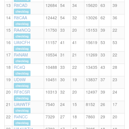
13
R8CAD
12684
54
34
15620
63
39
checklog
14
R8CAA
12442
54
32
13026
62
36
checklog
15
RA4NCQ
11750
33
20
15153
39
22
checklog
16
UA9CFH
11157
41
41
15619
53
53
checklog
17
R4NAM
10534
31
21
11269
33
22
checklog
18
RC4Q
10488
33
22
13435
43
28
checklog
19
UD9W
10451
30
19
13837
37
23
checklog
20
RF8CSR
10313
32
20
12497
39
24
checklog
21
UA9WTF
7540
24
15
8152
26
17
checklog
22
R4NCC
7329
27
18
7860
29
20
checklog