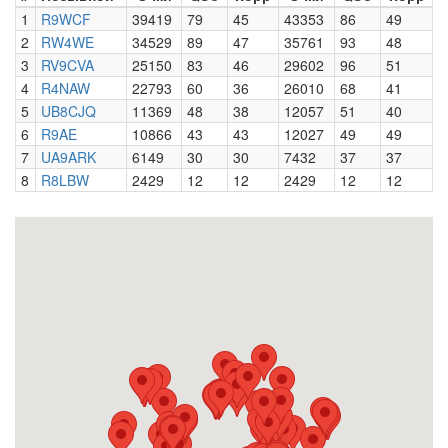
1
R9WCF
39419
79
45
43353
86
49
2
RW4WE
34529
89
47
35761
93
48
3
RV9CVA
25150
83
46
29602
96
51
4
R4NAW
22793
60
36
26010
68
41
5
UB8CJQ
11369
48
38
12057
51
40
6
R9AE
10866
43
43
12027
49
49
7
UA9ARK
6149
30
30
7432
37
37
8
R8LBW
2429
12
12
2429
12
12