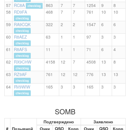
57
RC8A
863
7
7
1254
9
8
checklog
58
RD9FA
468
7
7
761
10
10
checklog
59
RA9CQK
322
2
2
1547
6
6
checklog
60
R8AEZ
63
1
1
97
3
3
checklog
61
R8AFS
11
1
1
71
6
4
checklog
62
RX9CHW
4158
12
7
4508
13
8
checklog
63
RZ9AF
761
12
12
776
13
13
checklog
64
RV9WIW
165
3
3
165
3
3
checklog
SOMB
Подтверждено
Заявлено
#
Позывной
Очки
QSO
Корр
Очки
QSO
Корр